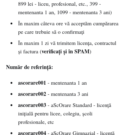
899 lei - liceu, profesional, etc., 399 -
mentenanta 1 an, 1099 - mentenanta 3 ani)
În maxim câteva ore vă acceptăm cumpărarea
pe care trebuie să o confirmați
În maxim 1 zi vă trimitem licența, contractul
verificați și în SPAM
și factura (
)
Număr de referință:
ascorare001
- mentenanta 1 an
ascorare002
- mentenanta 3 ani
ascorare003
- aScOrare Standard - licență
inițială pentru licee, colegiu, școli
profesionale, etc
ascorare004
- aScOrare Gimnazial - licență