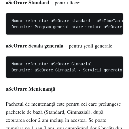
aScOrare Standard
– pentru licee:
Numar referinta: aScOrare standard – aScTimeTables

aScOrare Scoala generala
– pentru școli generale
Numar referinta: aScOrare Gimnazial

aScOrare Mentenanță
Pachetul de mentenanță este pentru cei care prelungesc
pachetele de bază (Standard, Gimnazial), după
expirarea celor 2 ani incluși în acestea. Se poate
cumpăra pe 1 sau 3 ani, sau cumpărând două bucăți din