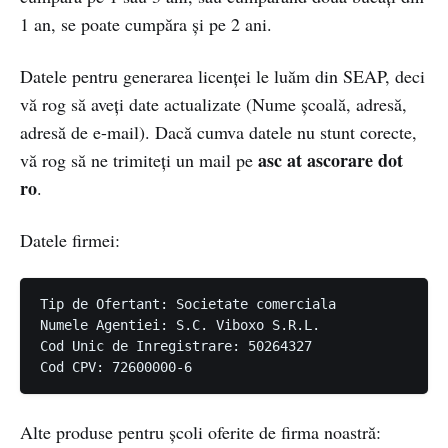
1 an, se poate cumpăra și pe 2 ani.
Datele pentru generarea licenței le luăm din SEAP, deci
vă rog să aveți date actualizate (Nume școală, adresă,
adresă de e-mail). Dacă cumva datele nu stunt corecte,
asc at ascorare dot
vă rog să ne trimiteți un mail pe
ro
.
Datele firmei:
Tip de Ofertant: Societate comerciala

Numele Agentiei: S.C. Viboxo S.R.L.

Cod Unic de Inregistrare: 50264327

Alte produse pentru școli oferite de firma noastră: