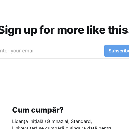
Sign up for more like this
nter your email
Subscrib
Cum cumpăr?
Licența inițială (Gimnazial, Standard,
Universitar) se cumpără o singură dată pentru