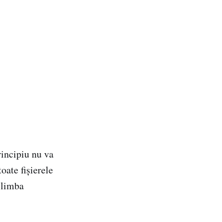
rincipiu nu va
oate fișierele
n limba