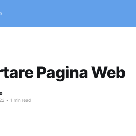
e
rtare Pagina Web
e
22
•
1 min read