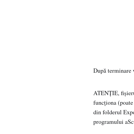
După terminare v
ATENȚIE, fișieru
funcționa (poate 
din folderul Expo
programului aSc