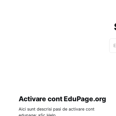
E
Activare cont EduPage.org
Aici sunt descrisi pasi de activare cont
edupage: aSc Help