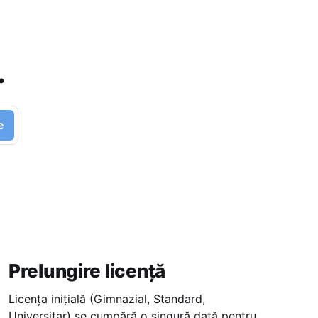
.
e
Prelungire licență
Licența inițială (Gimnazial, Standard,
Universitar) se cumpără o singură dată pentru