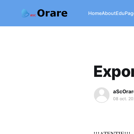
Home
About
EduPag
Expo
aScOrar
08 oct. 20
!!!ATENȚIE!!!