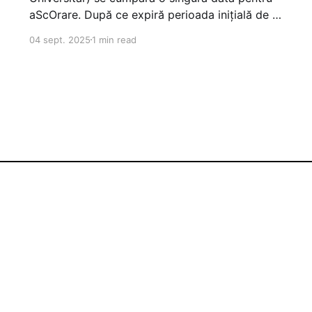
aScOrare. După ce expiră perioada inițială de 2
ani, va trebui cumpărată licență de Mentenanță
04 sept. 2025
1 min read
pentru prelungire. Sunt două opțiuni de
cumpărare. Cea preferată prin SEAP: e-licitatie
/ SICAP / SEAPPe scurt: * Căutați produsele pe
SEAP după CUI: 50264327 * Selectați
Sign up