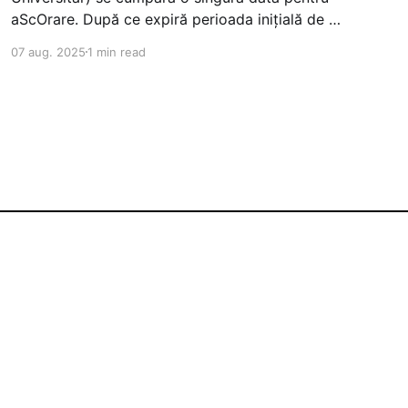
aScOrare. După ce expiră perioada inițială de 2
ani, va trebui cumpărată licență de Mentenanță
07 aug. 2025
1 min read
pentru prelungire. Licența de mentenanță se
poate cumpăra pe 1 sau 3 ani, sau 2 bucăți de 1
an, dacă se vrea prelungire pe
Powered by Ghost