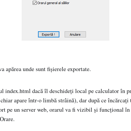
a apărea unde sunt fișierele exportate.
l index.html dacă îl deschideți local pe calculator în p
chiar apare într-o limbă strâină), dar după ce încărcați t
rt pe un server web, orarul va fi vizibil și funcțional î
Orare.